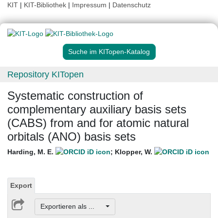
KIT
|
KIT-Bibliothek
|
Impressum
|
Datenschutz
Suche im KITopen-Katalog
Repository KITopen
Systematic construction of
complementary auxiliary basis sets
(CABS) from and for atomic natural
orbitals (ANO) basis sets
Harding, M. E.
;
Klopper, W.
Export
Exportieren als ...