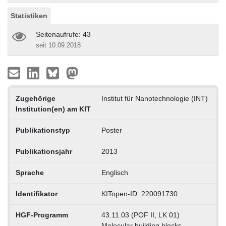
Statistiken
Seitenaufrufe: 43
seit 10.09.2018
Zugehörige
Institut für Nanotechnologie (INT)
Institution(en) am KIT
Publikationstyp
Poster
Publikationsjahr
2013
Sprache
Englisch
Identifikator
KITopen-ID: 220091730
HGF-Programm
43.11.03 (POF II, LK 01)
Molecular building blocks