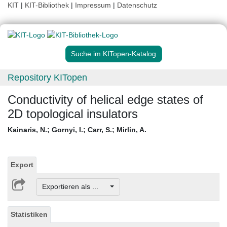
KIT
|
KIT-Bibliothek
|
Impressum
|
Datenschutz
Suche im KITopen-Katalog
Repository KITopen
Conductivity of helical edge states of
2D topological insulators
Kainaris, N.
;
Gornyi, I.
;
Carr, S.
;
Mirlin, A.
Export
Exportieren als ...
Statistiken