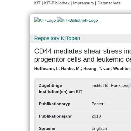
KIT
|
KIT-Bibliothek
|
Impressum
|
Datenschutz
Repository KITopen
CD44 mediates shear stress ind
progenitor cells and leukemic c
Hoffmann, I.
;
Hanke, M.
;
Hoang, T. van
;
Wuchter,
Zugehörige
Institut für Funktione
Institution(en) am KIT
Publikationstyp
Poster
Publikationsjahr
2013
Sprache
Englisch