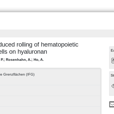
uced rolling of hematopoietic
ells on hyaluronan
E
 P.
;
Rosenhahn, A.
;
Ho, A.
lle Grenzflächen (IFG)
S