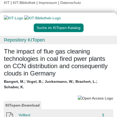
KIT
|
KIT-Bibliothek
|
Impressum
|
Datenschutz
Suche im KITopen-Katalog
Repository KITopen
The impact of flue gas cleaning
technologies in coal fired pwer plants
on CCN distribution and consequently
clouds in Germany
Bangert, M.
;
Vogel, B.
;
Junkermann, W.
;
Brachert, L.
;
Schaber, K.
KITopen-Download
Volltext
§