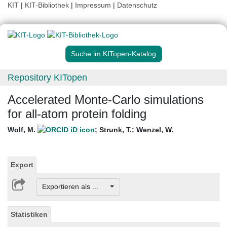
KIT
|
KIT-Bibliothek
|
Impressum
|
Datenschutz
Suche im KITopen-Katalog
Repository KITopen
Accelerated Monte-Carlo simulations
for all-atom protein folding
Wolf, M.
;
Strunk, T.
;
Wenzel, W.
Export
Exportieren als ...
Statistiken