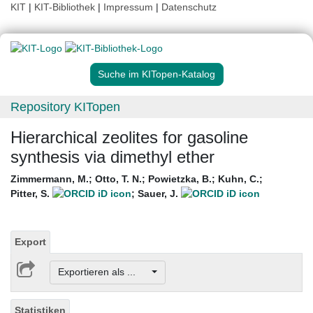
KIT
|
KIT-Bibliothek
|
Impressum
|
Datenschutz
Suche im KITopen-Katalog
Repository KITopen
Hierarchical zeolites for gasoline
synthesis via dimethyl ether
Zimmermann, M.
;
Otto, T. N.
;
Powietzka, B.
;
Kuhn, C.
;
Pitter, S.
;
Sauer, J.
Export
Exportieren als ...
Statistiken