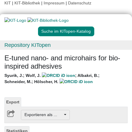
KIT
|
KIT-Bibliothek
|
Impressum
|
Datenschutz
Suche im KITopen-Katalog
Repository KITopen
E-tuned nano- and microhairs for bio-
inspired adhesives
Syurik, J.
;
Wolf, J.
;
Albakri, B.
;
Schneider, M.
;
Hölscher, H.
Export
Exportieren als ...
Statistiken