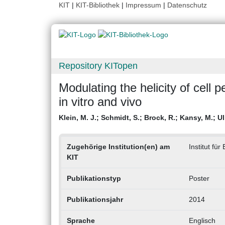
KIT
|
KIT-Bibliothek
|
Impressum
|
Datenschutz
Repository KITopen
Modulating the helicity of cell p
in vitro and vivo
Klein, M. J.
;
Schmidt, S.
;
Brock, R.
;
Kansy, M.
;
Ul
Zugehörige Institution(en) am
Institut fü
KIT
Publikationstyp
Poster
Publikationsjahr
2014
Sprache
Englisch