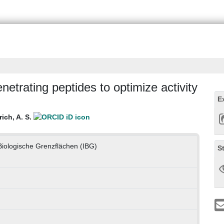
enetrating peptides to optimize activity
E
rich, A. S.
r Biologische Grenzflächen (IBG)
S