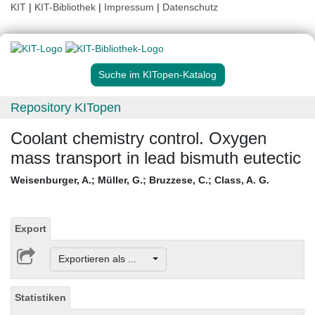
KIT
|
KIT-Bibliothek
|
Impressum
|
Datenschutz
Suche im KITopen-Katalog
Repository KITopen
Coolant chemistry control. Oxygen
mass transport in lead bismuth eutectic
Weisenburger, A.
;
Müller, G.
;
Bruzzese, C.
;
Class, A. G.
Export
Exportieren als ...
Statistiken