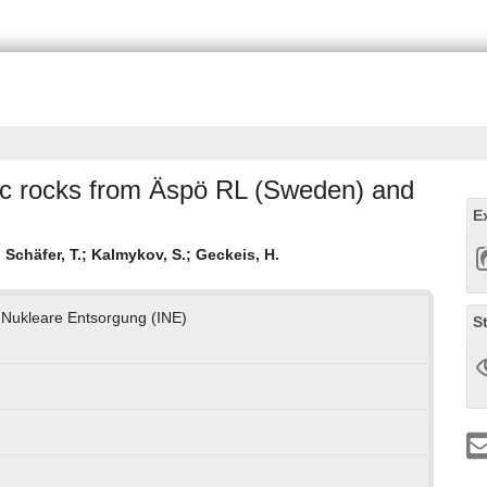
itic rocks from Äspö RL (Sweden) and
E
;
Schäfer, T.
;
Kalmykov, S.
;
Geckeis, H.
ür Nukleare Entsorgung (INE)
S