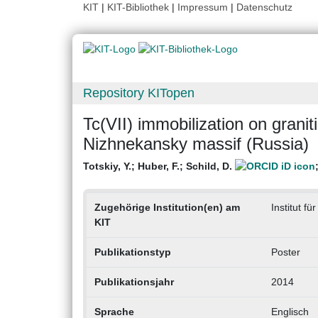
KIT
|
KIT-Bibliothek
|
Impressum
|
Datenschutz
Repository KITopen
Tc(VII) immobilization on gran
Nizhnekansky massif (Russia)
Totskiy, Y.
;
Huber, F.
;
Schild, D.
Zugehörige Institution(en) am
Institut f
KIT
Publikationstyp
Poster
Publikationsjahr
2014
Sprache
Englisch