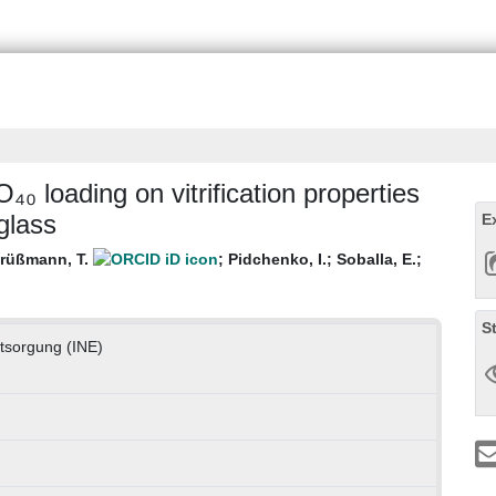
₀ loading on vitrification properties
glass
E
rüßmann, T.
;
Pidchenko, I.
;
Soballa, E.
;
S
ntsorgung (INE)