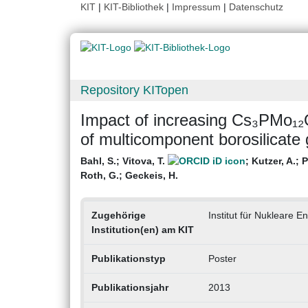
KIT
|
KIT-Bibliothek
|
Impressum
|
Datenschutz
Repository KITopen
Impact of increasing Cs₃PMo₁₂O₄
of multicomponent borosilicate 
Bahl, S.
;
Vitova, T.
;
Kutzer, A.
;
P
Roth, G.
;
Geckeis, H.
Zugehörige
Institut für Nukleare E
Institution(en) am KIT
Publikationstyp
Poster
Publikationsjahr
2013