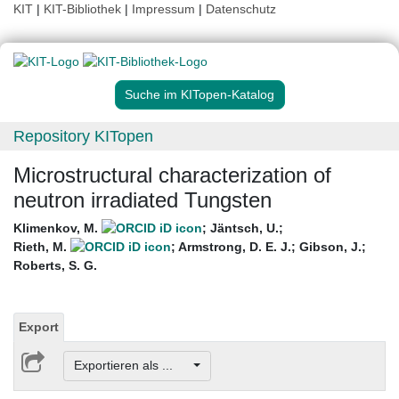
KIT
|
KIT-Bibliothek
|
Impressum
|
Datenschutz
Suche im KITopen-Katalog
Repository KITopen
Microstructural characterization of
neutron irradiated Tungsten
Klimenkov, M.
;
Jäntsch, U.
;
Rieth, M.
;
Armstrong, D. E. J.
;
Gibson, J.
;
Roberts, S. G.
Export
Exportieren als ...