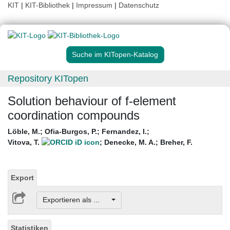
KIT
|
KIT-Bibliothek
|
Impressum
|
Datenschutz
Suche im KITopen-Katalog
Repository KITopen
Solution behaviour of f-element
coordination compounds
Löble, M.
;
Ofia-Burgos, P.
;
Fernandez, I.
;
Vitova, T.
;
Denecke, M. A.
;
Breher, F.
Export
Exportieren als ...
Statistiken