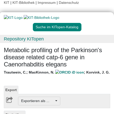
KIT
|
KIT-Bibliothek
|
Impressum
|
Datenschutz
Suche im KITopen-Katalog
Repository KITopen
Metabolic profiling of the Parkinson's
disease related catp-6 gene in
Caenorhabditis elegans
Trautwein, C.
;
MacKinnon, N.
;
Korvink, J. G.
Export
Exportieren als ...