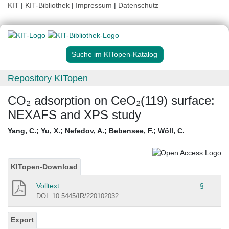
KIT
|
KIT-Bibliothek
|
Impressum
|
Datenschutz
Suche im KITopen-Katalog
Repository KITopen
CO₂ adsorption on CeO₂(119) surface:
NEXAFS and XPS study
Yang, C.
;
Yu, X.
;
Nefedov, A.
;
Bebensee, F.
;
Wöll, C.
KITopen-Download
Volltext
§
DOI: 10.5445/IR/220102032
Export