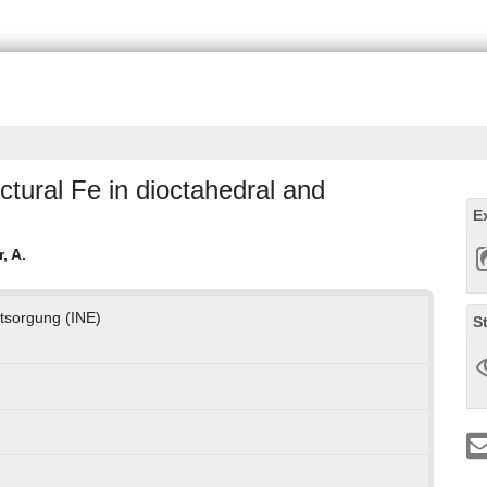
ctural Fe in dioctahedral and
E
, A.
ntsorgung (INE)
S