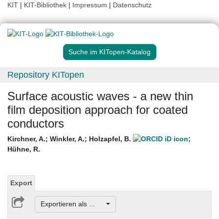
KIT
|
KIT-Bibliothek
|
Impressum
|
Datenschutz
Suche im KITopen-Katalog
Repository KITopen
Surface acoustic waves - a new thin
film deposition approach for coated
conductors
Kirchner, A.
;
Winkler, A.
;
Holzapfel, B.
;
Hühne, R.
Export
Exportieren als ...