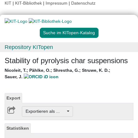
KIT
|
KIT-Bibliothek
|
Impressum
|
Datenschutz
Suche im KITopen-Katalog
Repository KITopen
Stability of pyrolysis char suspensions
Nicoleit, T.
;
Pählke, O.
;
Shrestha, G.
;
Struwe, K. D.
;
Sauer, J.
Export
Exportieren als ...
Statistiken