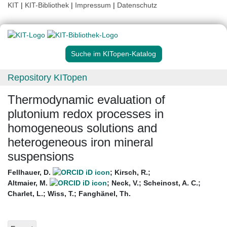
KIT
|
KIT-Bibliothek
|
Impressum
|
Datenschutz
Suche im KITopen-Katalog
Repository KITopen
Thermodynamic evaluation of
plutonium redox processes in
homogeneous solutions and
heterogeneous iron mineral
suspensions
Fellhauer, D.
;
Kirsch, R.
;
Altmaier, M.
;
Neck, V.
;
Scheinost, A. C.
;
Charlet, L.
;
Wiss, T.
;
Fanghänel, Th.