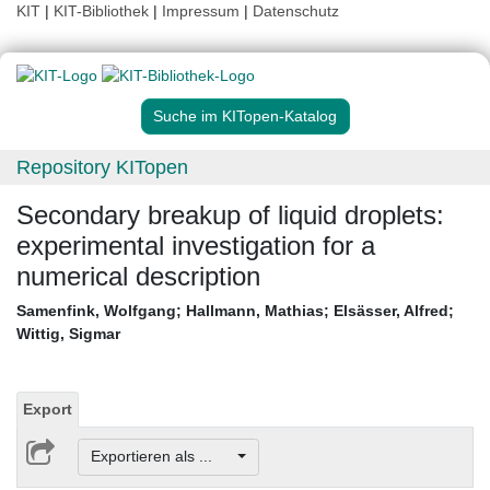
KIT
|
KIT-Bibliothek
|
Impressum
|
Datenschutz
Suche im KITopen-Katalog
Repository KITopen
Secondary breakup of liquid droplets:
experimental investigation for a
numerical description
Samenfink, Wolfgang
;
Hallmann, Mathias
;
Elsässer, Alfred
;
Wittig, Sigmar
Export
Exportieren als ...