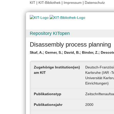
KIT
|
KIT-Bibliothek
|
Impressum
|
Datenschutz
Repository KITopen
Disassembly process planning
Skaf, A.
;
Gerner, S.
;
David, B.
;
Binder, Z.
;
Descot
Zugehörige Institution(en)
Deutsch-Französisc
am KIT
Karlsruhe (IAR -Te
Universität Karlsr
Einrichtungen)
Publikationstyp
Zeitschriftenaufsa
Publikationsjahr
2000