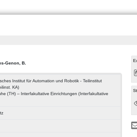
E
es-Genon, B.
hes Institut für Automation und Robotik - Teilinstitut
ilinst. KA)
S
uhe (TH) – Interfakultative Einrichtungen (Interfakultative
tz