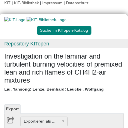
KIT
|
KIT-Bibliothek
|
Impressum
|
Datenschutz
Suche im KITopen-Katalog
Repository KITopen
Investigation on the laminar and
turbulent burning velocities of premixed
lean and rich flames of CH4H2-air
mixtures
Liu, Yansong
;
Lenze, Bernhard
;
Leuckel, Wolfgang
Export
Exportieren als ...