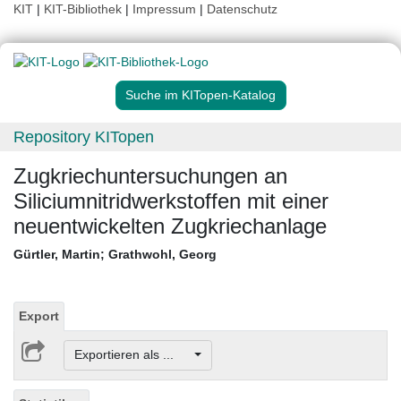
KIT
|
KIT-Bibliothek
|
Impressum
|
Datenschutz
Suche im KITopen-Katalog
Repository KITopen
Zugkriechuntersuchungen an
Siliciumnitridwerkstoffen mit einer
neuentwickelten Zugkriechanlage
Gürtler, Martin
;
Grathwohl, Georg
Export
Exportieren als ...