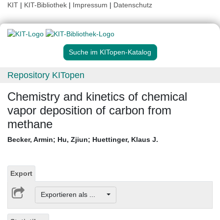
KIT
|
KIT-Bibliothek
|
Impressum
|
Datenschutz
Suche im KITopen-Katalog
Repository KITopen
Chemistry and kinetics of chemical
vapor deposition of carbon from
methane
Becker, Armin
;
Hu, Zjiun
;
Huettinger, Klaus J.
Export
Exportieren als ...