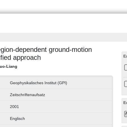
region-dependent ground-motion
ified approach
E
uo-Liang
Geophysikalisches Institut (GPI)
Zeitschriftenaufsatz
E
2001
Englisch