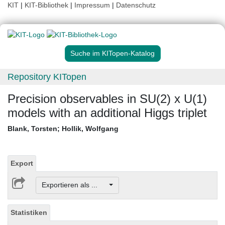
KIT
|
KIT-Bibliothek
|
Impressum
|
Datenschutz
Suche im KITopen-Katalog
Repository KITopen
Precision observables in SU(2) x U(1)
models with an additional Higgs triplet
Blank, Torsten
;
Hollik, Wolfgang
Export
Exportieren als ...
Statistiken