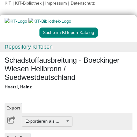
KIT
|
KIT-Bibliothek
|
Impressum
|
Datenschutz
Suche im KITopen-Katalog
Repository KITopen
Schadstoffausbreitung - Boeckinger
Wiesen Heilbronn /
Suedwestdeutschland
Hoetzl, Heinz
Export
Exportieren als ...