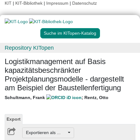
KIT
|
KIT-Bibliothek
|
Impressum
|
Datenschutz
Suche im KITopen-Katalog
Repository KITopen
Logistikmanagement auf Basis
kapazitätsbeschränkter
Projektplanungsmodelle - dargestellt
am Beispiel der Baustellenfertigung
Schultmann, Frank
;
Rentz, Otto
Export
Exportieren als ...