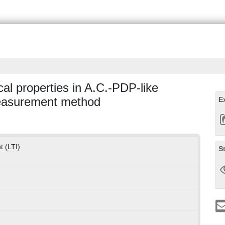
cal properties in A.C.-PDP-like
measurement method
E
t (LTI)
S