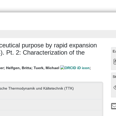
ceutical purpose by rapid expansion
). Pt. 2: Characterization of the
E
ter
;
Helfgen, Britta
;
Tuerk, Michael
;
S
hnische Thermodynamik und Kältetechnik (TTK)