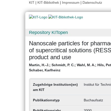
KIT
|
KIT-Bibliothek
|
Impressum
|
Datenschutz
Repository KITopen
Nanoscale particles for pharma
of supercritical solutions (RESS
product and use
Martin, H.-J.
;
Schmidt, P. C.
;
Wahl, M. A.
;
Hils, Pe
Schaber, Karlheinz
Zugehörige Institution(en)
Institut für Tec
am KIT
Publikationstyp
Buchaufsatz
Publikationsjahr
2000