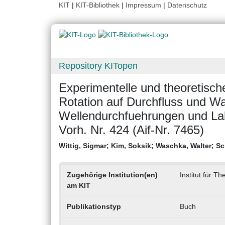
KIT
|
KIT-Bibliothek
|
Impressum
|
Datenschutz
Repository KITopen
Experimentelle und theoretisc
Rotation auf Durchfluss und 
Wellendurchfuehrungen und Lab
Vorh. Nr. 424 (Aif-Nr. 7465)
Wittig, Sigmar
;
Kim, Soksik
;
Waschka, Walter
;
Sc
Zugehörige Institution(en)
Institut für 
am KIT
Publikationstyp
Buch