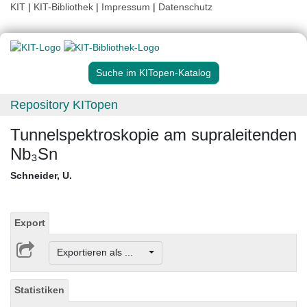
KIT
|
KIT-Bibliothek
|
Impressum
|
Datenschutz
Suche im KITopen-Katalog
Repository KITopen
Tunnelspektroskopie am supraleitenden
Nb₃Sn
Schneider, U.
Export
Exportieren als ...
Statistiken