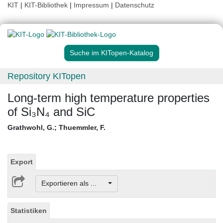
KIT
|
KIT-Bibliothek
|
Impressum
|
Datenschutz
Suche im KITopen-Katalog
Repository KITopen
Long-term high temperature properties
of Si₃N₄ and SiC
Grathwohl, G.
;
Thuemmler, F.
Export
Exportieren als ...
Statistiken