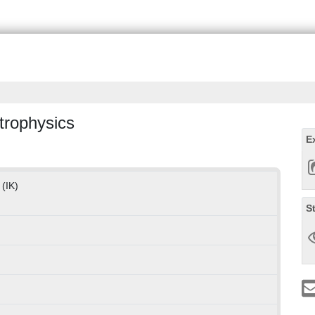
trophysics
E
 (IK)
S