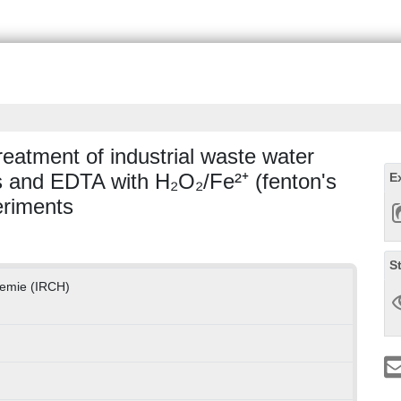
reatment of industrial waste water
 and EDTA with H₂O₂/Fe²⁺ (fenton's
E
eriments
S
chemie (IRCH)