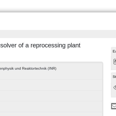
olver of a reprocessing plant
E
onenphysik und Reaktortechnik (INR)
S