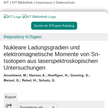
KIT
|
KIT-Bibliothek
|
Impressum
|
Datenschutz
Suche im KITopen-Katalog
Repository KITopen
Nukleare Ladungsgradien und
elektromagnetische Momente von Sn-
Isotopen aus laserspektroskopischen
Untersuchungen
Anselment, M.
;
Hanser, A.
;
Hoeffgen, H.
;
Goering, S.
;
Meisel, G.
;
Rebel, H.
;
Schatz, G.
Export
Exportieren als ...