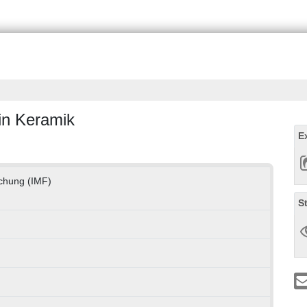
 in Keramik
E
rschung (IMF)
S