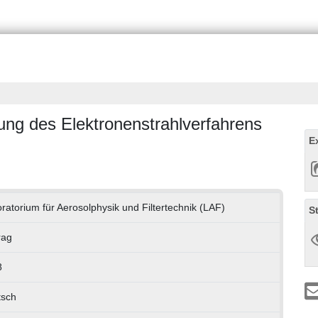
ung des Elektronenstrahlverfahrens
E
ratorium für Aerosolphysik und Filtertechnik (LAF)
S
rag
8
tsch