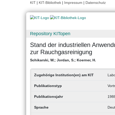
KIT
|
KIT-Bibliothek
|
Impressum
|
Datenschutz
Repository KITopen
Stand der industriellen Anwend
zur Rauchgasreinigung
Schikarski, W.
;
Jordan, S.
;
Koerner, H.
Zugehörige Institution(en) am KIT
Labo
Publikationstyp
Vort
Publikationsjahr
198
Sprache
Deu