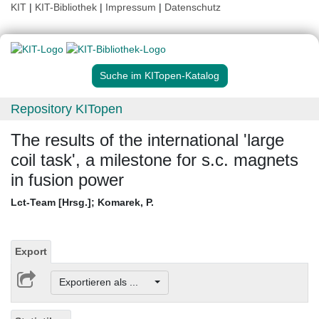
KIT
|
KIT-Bibliothek
|
Impressum
|
Datenschutz
Suche im KITopen-Katalog
Repository KITopen
The results of the international 'large
coil task', a milestone for s.c. magnets
in fusion power
Lct-Team [Hrsg.]
;
Komarek, P.
Export
Exportieren als ...