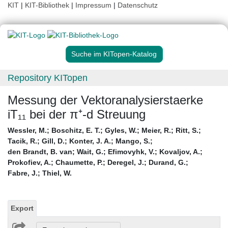
KIT
|
KIT-Bibliothek
|
Impressum
|
Datenschutz
Suche im KITopen-Katalog
Repository KITopen
Messung der Vektoranalysierstaerke
iT₁₁ bei der π⁺-d Streuung
Wessler, M.
;
Boschitz, E. T.
;
Gyles, W.
;
Meier, R.
;
Ritt, S.
;
Tacik, R.
;
Gill, D.
;
Konter, J. A.
;
Mango, S.
;
den Brandt, B. van
;
Wait, G.
;
Efimovyhk, V.
;
Kovaljov, A.
;
Prokofiev, A.
;
Chaumette, P.
;
Deregel, J.
;
Durand, G.
;
Fabre, J.
;
Thiel, W.
Export