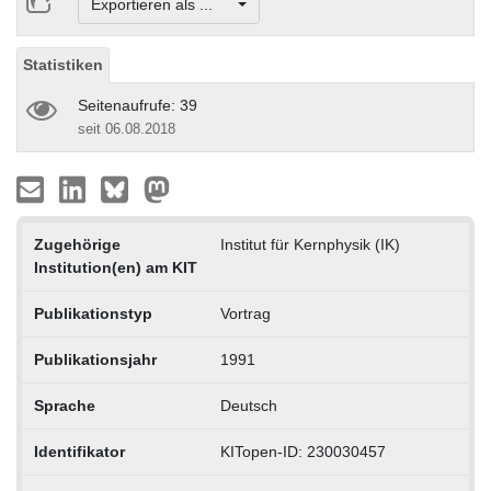
Exportieren als ...
Statistiken
Seitenaufrufe: 39
seit 06.08.2018
Zugehörige
Institut für Kernphysik (IK)
Institution(en) am KIT
Publikationstyp
Vortrag
Publikationsjahr
1991
Sprache
Deutsch
Identifikator
KITopen-ID: 230030457