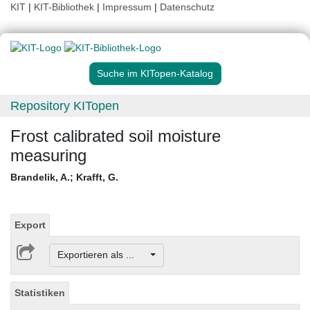
KIT
|
KIT-Bibliothek
|
Impressum
|
Datenschutz
Suche im KITopen-Katalog
Repository KITopen
Frost calibrated soil moisture
measuring
Brandelik, A.
;
Krafft, G.
Export
Exportieren als ...
Statistiken