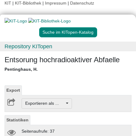
KIT
|
KIT-Bibliothek
|
Impressum
|
Datenschutz
Suche im KITopen-Katalog
Repository KITopen
Entsorung hochradioaktiver Abfaelle
Pentinghaus, H.
Export
Exportieren als ...
Statistiken
Seitenaufrufe: 37