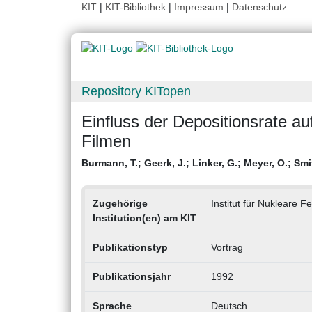
KIT
|
KIT-Bibliothek
|
Impressum
|
Datenschutz
Repository KITopen
Einfluss der Depositionsrate
Filmen
Burmann, T.
;
Geerk, J.
;
Linker, G.
;
Meyer, O.
;
Smi
Zugehörige
Institut für Nukleare F
Institution(en) am KIT
Publikationstyp
Vortrag
Publikationsjahr
1992
Sprache
Deutsch