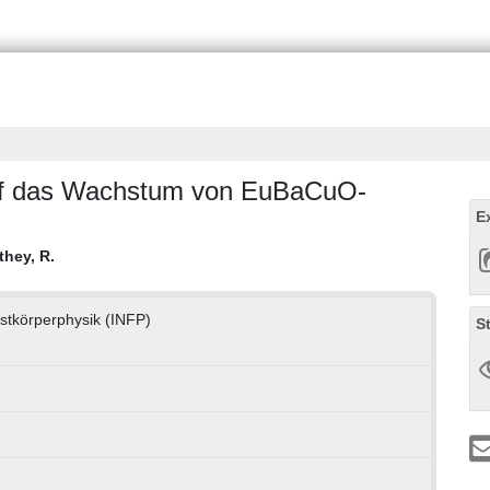
 auf das Wachstum von EuBaCuO-
E
they, R.
estkörperphysik (INFP)
S