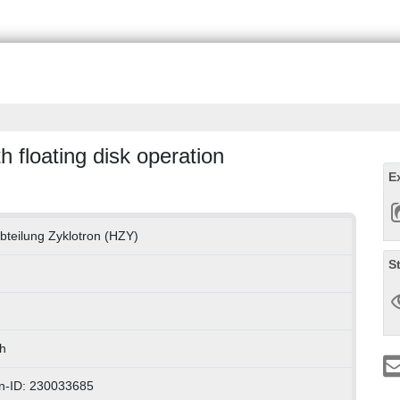
 floating disk operation
E
bteilung Zyklotron (HZY)
S
h
n-ID: 230033685