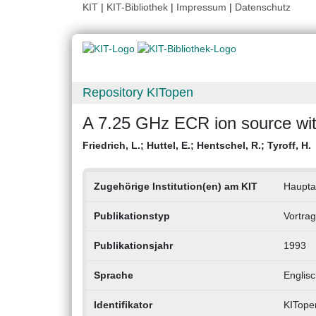
KIT
|
KIT-Bibliothek
|
Impressum
|
Datenschutz
Repository KITopen
A 7.25 GHz ECR ion source with
Friedrich, L.
;
Huttel, E.
;
Hentschel, R.
;
Tyroff, H.
Zugehörige Institution(en) am KIT
Haupta
Publikationstyp
Vortrag
Publikationsjahr
1993
Sprache
Englisc
Identifikator
KITope