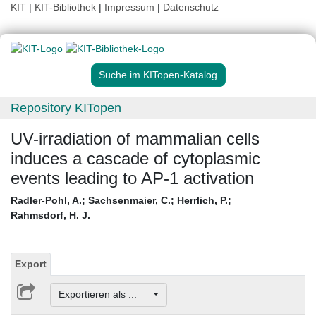
KIT
|
KIT-Bibliothek
|
Impressum
|
Datenschutz
Suche im KITopen-Katalog
Repository KITopen
UV-irradiation of mammalian cells
induces a cascade of cytoplasmic
events leading to AP-1 activation
Radler-Pohl, A.
;
Sachsenmaier, C.
;
Herrlich, P.
;
Rahmsdorf, H. J.
Export
Exportieren als ...