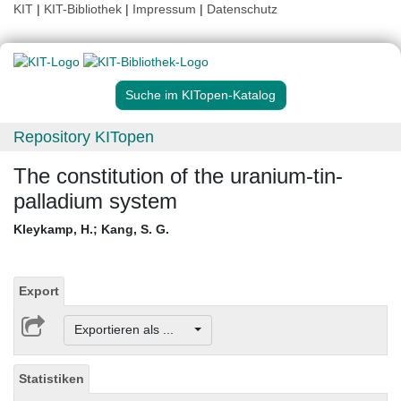
KIT
|
KIT-Bibliothek
|
Impressum
|
Datenschutz
Suche im KITopen-Katalog
Repository KITopen
The constitution of the uranium-tin-
palladium system
Kleykamp, H.
;
Kang, S. G.
Export
Exportieren als ...
Statistiken