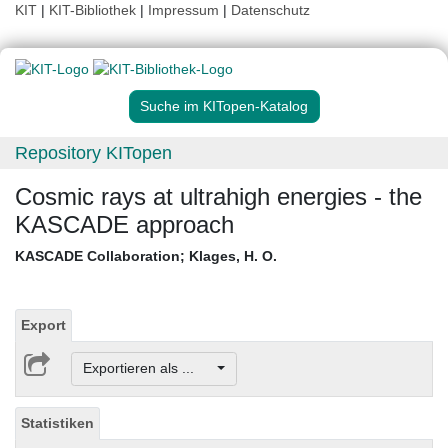
KIT
|
KIT-Bibliothek
|
Impressum
|
Datenschutz
Suche im KITopen-Katalog
Repository KITopen
Cosmic rays at ultrahigh energies - the
KASCADE approach
KASCADE Collaboration
;
Klages, H. O.
Export
Exportieren als ...
Statistiken