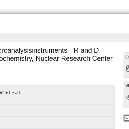
roanalysisinstruments - R and D
diochemistry, Nuclear Research Center
E
S
hemie (IRCH)