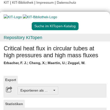
KIT
|
KIT-Bibliothek
|
Impressum
|
Datenschutz
Suche im KITopen-Katalog
Repository KITopen
Critical heat flux in circular tubes at
high pressures and high mass fluxes
Erbacher, F. J.
;
Cheng, X.
;
Maertin, U.
;
Zeggel, W.
Export
Exportieren als ...
Statistiken